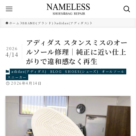
ホーム
BRAND(ブランド)
adidas(アディダス)
アディダス スタンスミスのオー
2026
ルソール修理｜純正に近い仕上
4/14
がりで違和感なく再生
adidas(アディダス)
BLOG
SHOES(シューズ)
オールソール
スニーカー
2026年4月14日